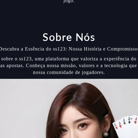
jogo.
Sobre Nós
Descubra a Essência do ss123: Nossa História e Compromisso
 sobre o ss123, uma plataforma que valoriza a experiência do 
as apostas. Conheça nossa missão, valores e a tecnologia que
nossa comunidade de jogadores.