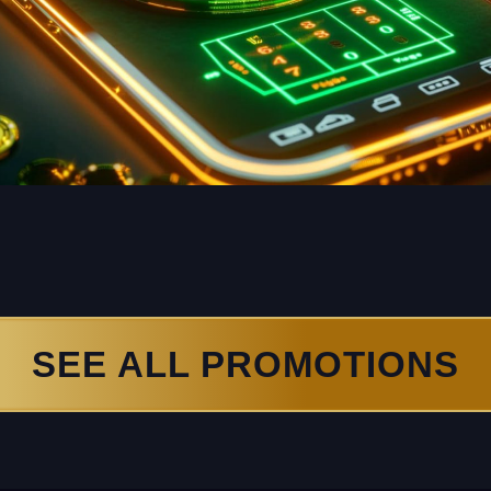
SEE ALL PROMOTIONS