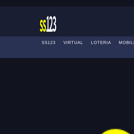
SS123
VIRTUAL
LOTERIA
MOBIL