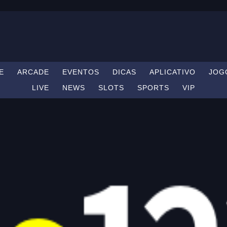
E
ARCADE
EVENTOS
DICAS
APLICATIVO
JOG
LIVE
NEWS
SLOTS
SPORTS
VIP