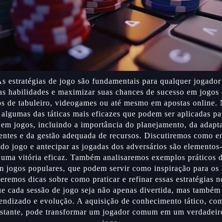
s estratégias de jogo são fundamentais para qualquer jogador
as habilidades e maximizar suas chances de sucesso em jogos d
os de tabuleiro, videogames ou até mesmo em apostas online. N
algumas das táticas mais eficazes que podem ser aplicadas pa
em jogos, incluindo a importância do planejamento, da adapt
ntes e da gestão adequada de recursos. Discutiremos como e
do jogo e antecipar as jogadas dos adversários são elementos
uma vitória eficaz. Também analisaremos exemplos práticos d
em jogos populares, que podem servir como inspiração para os l
ceremos dicas sobre como praticar e refinar essas estratégias no
ue cada sessão de jogo seja não apenas divertida, mas também
endizado e evolução. A aquisição de conhecimento tático, c
nstante, pode transformar um jogador comum em um verdadeir