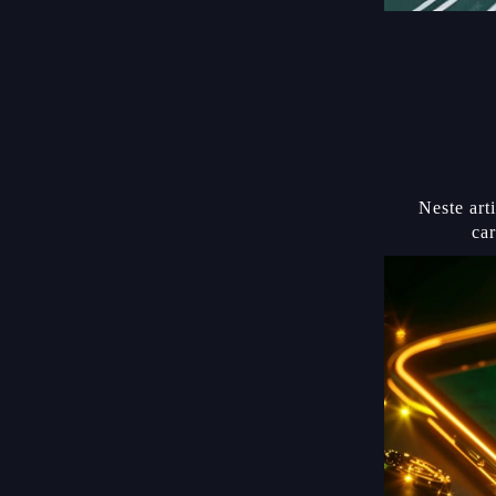
Neste art
car