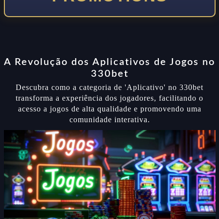
A Revolução dos Aplicativos de Jogos no
330bet
Descubra como a categoria de 'Aplicativo' no 330bet
transforma a experiência dos jogadores, facilitando o
acesso a jogos de alta qualidade e promovendo uma
comunidade interativa.