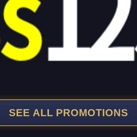
SEE ALL PROMOTIONS