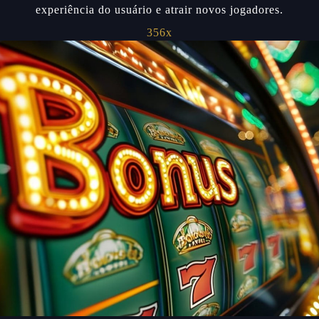
experiência do usuário e atrair novos jogadores.
356x