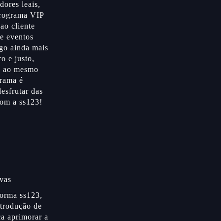
ores leais,
Programa VIP
ao cliente
e eventos
ogo ainda mais
o e justo,
e, ao mesmo
grama é
esfrutar das
com a ss123!
ivas
forma ss123,
ntrodução de
a aprimorar a