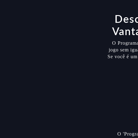
Desc
Vant
O Programa 
jogo sem igu
Se você é um
O 'Progr