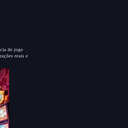
cia de jogo
rações reais e