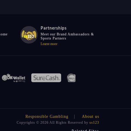
Partnerships
 some
Meet our Brand Ambassadors &
Sports Partners
Learnt more
Responsible Gambling
About us
Copyrights © 2026 All Rights Reserved by
ss123