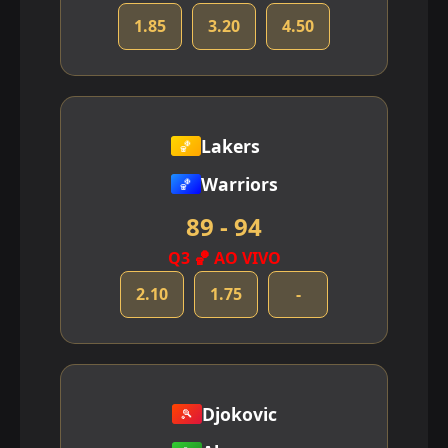
1.85
3.20
4.50
Lakers
🏀
Warriors
🏀
89 - 94
Q3 🏀 AO VIVO
2.10
1.75
-
Djokovic
🎾