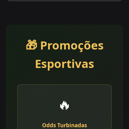
🎁 Promoções
Esportivas
🔥
Odds Turbinadas