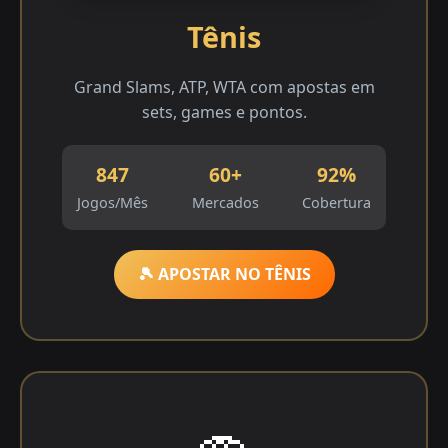
Tênis
Grand Slams, ATP, WTA com apostas em
sets, games e pontos.
847
60+
92%
Jogos/Mês
Mercados
Cobertura
🎾 APOSTAR NO TÊNIS