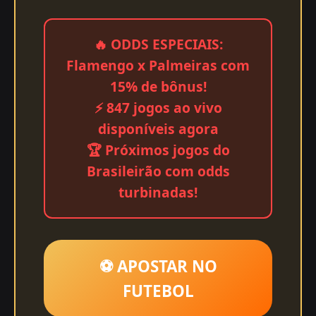
🔥 ODDS ESPECIAIS:
Flamengo x Palmeiras com
15% de bônus!
⚡ 847 jogos ao vivo
disponíveis agora
🏆 Próximos jogos do
Brasileirão com odds
turbinadas!
⚽ APOSTAR NO
FUTEBOL