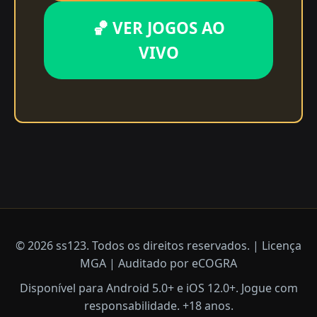
🏀 VER JOGOS AO
VIVO
© 2026 ss123. Todos os direitos reservados. | Licença
MGA | Auditado por eCOGRA
Disponível para Android 5.0+ e iOS 12.0+. Jogue com
responsabilidade. +18 anos.