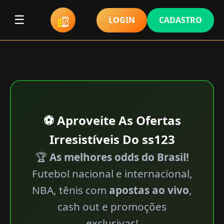
☰
LOGIN
CADASTRO
⚽ Aproveite As Ofertas
Irresistíveis Do ss123
🏆
As melhores odds do Brasil!
Futebol nacional e internacional,
NBA, tênis com
apostas ao vivo
,
cash out e promoções
exclusivas!