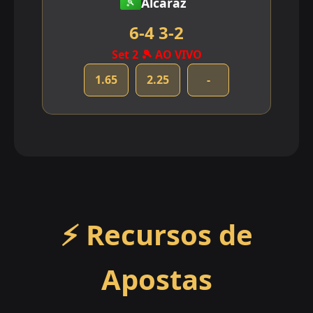
Alcaraz
🎾
6-4 3-2
Set 2 🎾 AO VIVO
1.65
2.25
-
⚡ Recursos de
Apostas