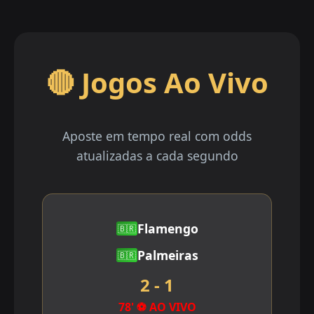
🔴 Jogos Ao Vivo
Aposte em tempo real com odds
atualizadas a cada segundo
Flamengo
🇧🇷
Palmeiras
🇧🇷
2 - 1
78' ⚽ AO VIVO