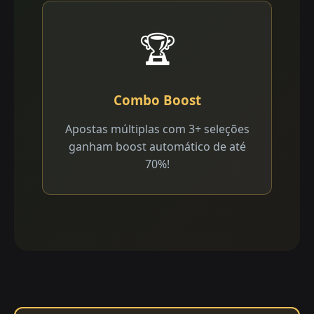
🏆
Combo Boost
Apostas múltiplas com 3+ seleções
ganham boost automático de até
70%!