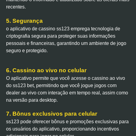
recentes.
5. Segurança
o aplicativo de cassino ss123 emprega tecnologia de
criptografia segura para proteger suas informações
pessoais e financeiras, garantindo um ambiente de jogo
seguro e protegido.
6. Cassino ao vivo no celular
O aplicativo permite que você acesse o cassino ao vivo
do ss123 bet, permitindo que você jogue jogos com
dealer ao vivo com interação em tempo real, assim como
na versão para desktop.
7. Bônus exclusivos para celular
ss123 pode oferecer bônus e promoções exclusivas para
os usuários do aplicativo, proporcionando incentivos