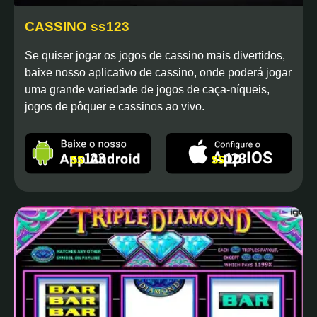
CASSINO ss123
Se quiser jogar os jogos de cassino mais divertidos,
baixe nosso aplicativo de cassino, onde poderá jogar
uma grande variedade de jogos de caça-níqueis,
jogos de pôquer e cassinos ao vivo.