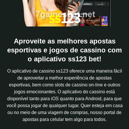
Aproveite as melhores apostas
esportivas e jogos de cassino com
o aplicativo ss123 bet!
O aplicativo de cassino ss123 oferece uma maneira fácil
de aproveitar a melhor experiência de apostas
esportivas, bem como slots de cassino on-line e outros
jogos emocionantes. O aplicativo do cassino está
disponível tanto para iOS quanto para Android, para que
você possa jogar de qualquer lugar. Quer esteja em casa
ou no meio de uma viagem de compras, nosso portal de
apostas para celular tem algo para todos.