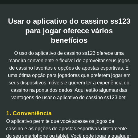
Usar o aplicativo do cassino ss123
para jogar oferece vários
benefícios
O uso do aplicativo de cassino ss123 oferece uma
maneira conveniente e flexível de aproveitar seus jogos
de cassino favoritos e opções de apostas esportivas. É
uma ótima opção para jogadores que preferem jogar em
seus dispositivos móveis e querem ter a experiência do
cassino na ponta dos dedos. Aqui estão algumas das
vantagens de usar o aplicativo de cassino ss123 bet:
1. Conveniência
O aplicativo permite que você acesse os jogos de
cassino e as opções de apostas esportivas diretamente
do seu smartphone ou tablet. Você pode jogar a qualquer