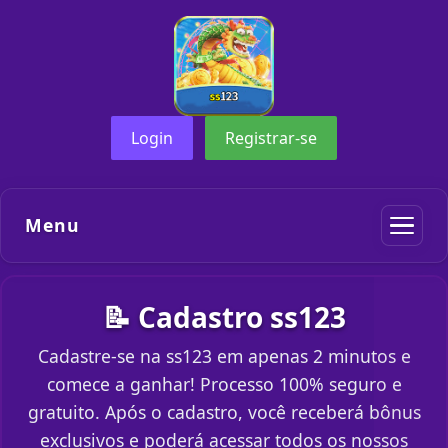
Login
Registrar-se
Menu
📝 Cadastro ss123
Cadastre-se na ss123 em apenas 2 minutos e
comece a ganhar! Processo 100% seguro e
gratuito. Após o cadastro, você receberá bônus
exclusivos e poderá acessar todos os nossos