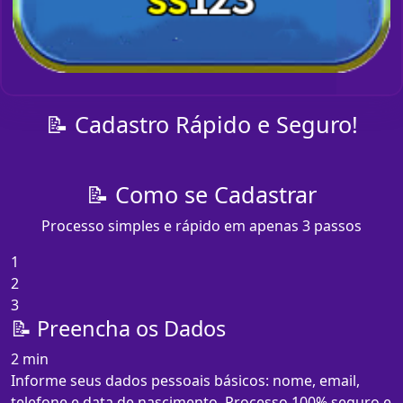
📝 Cadastro Rápido e Seguro!
📝 Como se Cadastrar
Processo simples e rápido em apenas 3 passos
1
2
3
📝 Preencha os Dados
2 min
Informe seus dados pessoais básicos: nome, email,
telefone e data de nascimento. Processo 100% seguro e